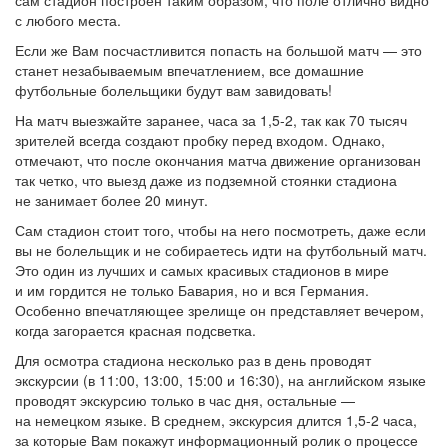
сам стадион построен таким образом, что поле отлично видно
с любого места.
Если же Вам посчастливится попасть на большой матч — это
станет незабываемым впечатлением, все домашние
футбольные болельщики будут вам завидовать!
На матч выезжайте заранее, часа за 1,5-2, так как 70 тысяч
зрителей всегда создают пробку перед входом. Однако,
отмечают, что после окончания матча движение организован
так четко, что выезд даже из подземной стоянки стадиона
не занимает более 20 минут.
Сам стадион стоит того, чтобы на него посмотреть, даже если
вы не болельщик и не собираетесь идти на футбольный матч.
Это один из лучших и самых красивых стадионов в мире
и им гордится не только Бавария, но и вся Германия.
Особенно впечатляющее зрелище он представляет вечером,
когда загорается красная подсветка.
Для осмотра стадиона несколько раз в день проводят
экскурсии (в 11:00, 13:00, 15:00 и 16:30), на английском языке
проводят экскурсию только в час дня, остальные —
на немецком языке. В среднем, экскурсия длится 1,5-2 часа,
за которые Вам покажут информационный ролик о процессе